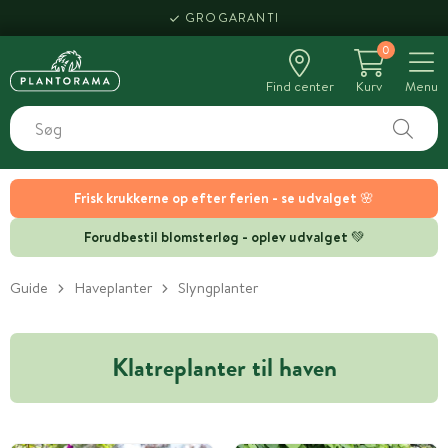
GROGARANTI
0
Find center
Kurv
Menu
Frisk krukkerne op efter ferien - se udvalget 🌸
Forudbestil blomsterløg - oplev udvalget 💚
Guide
Haveplanter
Slyngplanter
Klatreplanter til haven