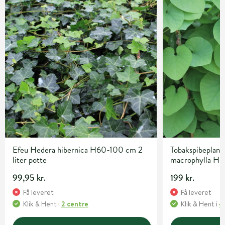
Efeu Hedera hibernica H60-100 cm 2
Tobakspibeplante
liter potte
macrophylla H6
99,95 kr.
199 kr.
Få leveret
Få leveret
Klik & Hent
i
2 centre
Klik & Hent
i
4