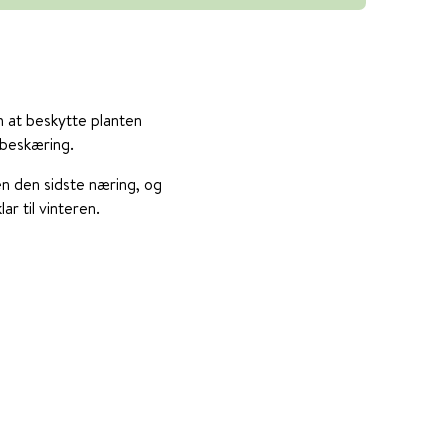
m at beskytte planten
 beskæring.
n den sidste næring, og
r til vinteren.