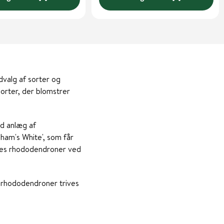
dvalg af sorter og
 sorter, der blomstrer
ed anlæg af
ham's White', som får
res rhododendroner ved
rgrhododendroner trives