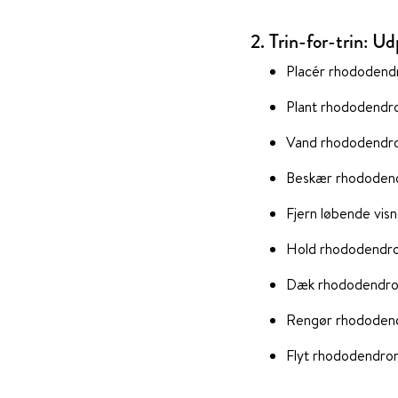
2. Trin-for-trin: U
Placér rhododend
Plant rhododendro
Vand rhododendron
Beskær rhododendro
Fjern løbende vis
Hold rhododendron 
Dæk rhododendron 
Rengør rhododendr
Flyt rhododendro