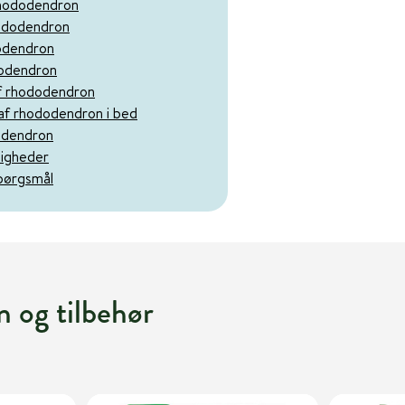
rhododendron
ododendron
odendron
dodendron
f rhododendron
af rhododendron i bed
dodendron
igheder
spørgsmål
n og tilbehør