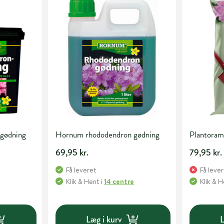
gødning
Hornum rhododendron gødning
Plantoram
69,95 kr.
79,95 kr.
Få leveret
Få leve
e
Klik & Hent
i
14 centre
Klik & 
Læg i kurv
L