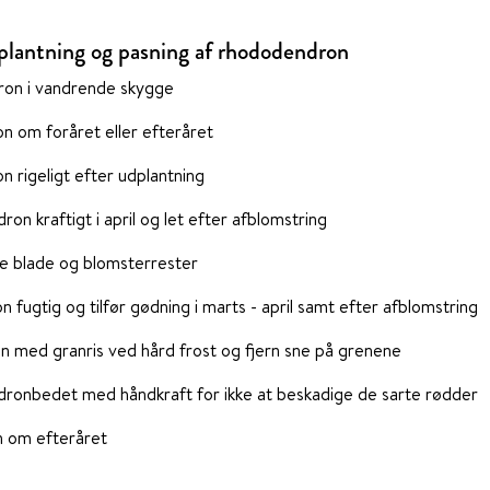
dplantning og pasning af rhododendron
ron i vandrende skygge
n om foråret eller efteråret
 rigeligt efter udplantning
n kraftigt i april og let efter afblomstring
ne blade og blomsterrester
fugtig og tilfør gødning i marts - april samt efter afblomstring
med granris ved hård frost og fjern sne på grenene
onbedet med håndkraft for ikke at beskadige de sarte rødder
n om efteråret