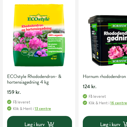
ECOstyle Rhododendron- &
Hornum rhododendron 
hortensiagødning 4 kg
124 kr.
159 kr.
Få leveret
Få leveret
Klik & Hent
i
16 centr
Klik & Hent
i
13 centre
Læg i kurv
Læg i kurv