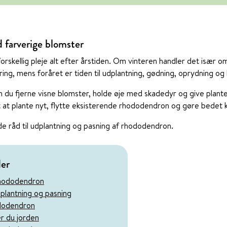
farverige blomster
skellig pleje alt efter årstiden. Om vinteren handler det især o
ing, mens foråret er tiden til udplantning, gødning, oprydning og
u fjerne visne blomster, holde øje med skadedyr og give plante
t at plante nyt, flytte eksisterende rhododendron og gøre bedet kla
de råd til udplantning og pasning af rhododendron.
der
 rhododendron
udplantning og pasning
ododendron
r du jorden