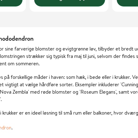
 rhododendron
r sine farverige blomster og evigtgrønne løv, tilbyder et bredt u
lomstringen strækker sig typisk fra maj til juni, selvom der findes
r sent om sommeren.
på forskellige måder i haven: som hæk, i bede eller i krukker. V
 vigtigt at vælge hårdføre sorter. Eksempler inkluderer 'Cunning
 'Nova Zembla' med røde blomster og 'Roseum Elegans', samt vo
.
 krukker er en ideel løsning til små rum eller balkoner, hvor dvæ
ndron
.