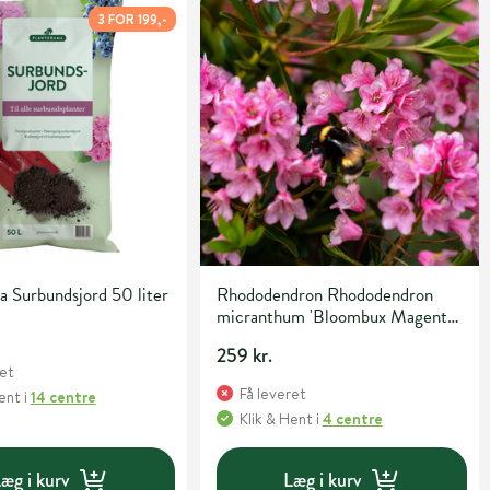
3 FOR 199,-
a Surbundsjord 50 liter
Rhododendron Rhododendron
micranthum 'Bloombux Magenta'
H30-40 cm 5 liter potte
259 kr.
ret
Få leveret
Hent
i
14 centre
Klik & Hent
i
4 centre
æg i kurv
Læg i kurv