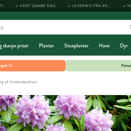
TI
HENT SAMME DAG
LEVERING FRA 69,-
V
g skarpe priser
Planter
Stueplanter
Have
Dyr
lget 🌸
Forud
ing af rhododendron