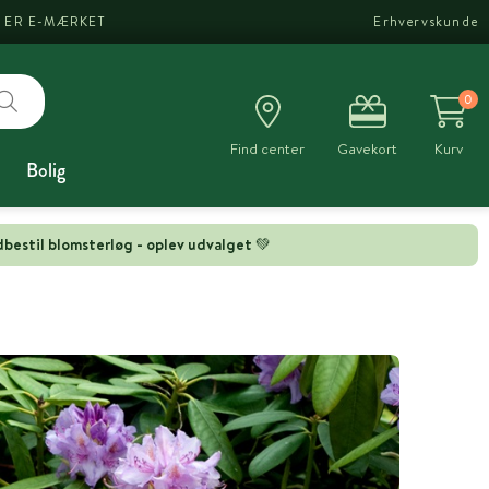
I ER E-MÆRKET
Erhvervskunde
0
Find center
Gavekort
Kurv
Bolig
bestil blomsterløg - oplev udvalget 💚