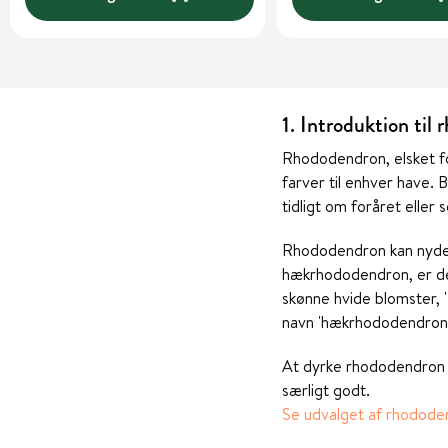
1. Introduktion til
Rhododendron, elsket fo
farver til enhver have. B
tidligt om foråret elle
Rhododendron kan nydes 
hækrhododendron, er det
skønne hvide blomster,
navn 'hækrhododendron'
At dyrke rhododendron i
særligt godt.
Se udvalget af rhodode