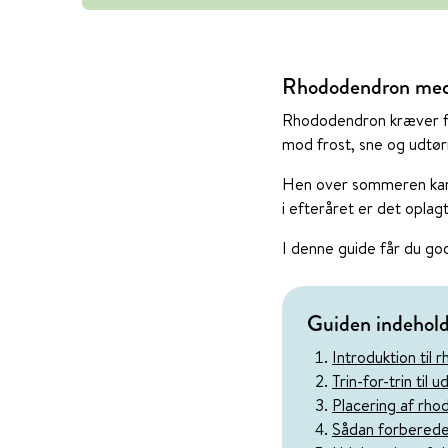
Rhododendron med 
Rhododendron kræver for
mod frost, sne og udtørr
Hen over sommeren kan d
i efteråret er det oplag
I denne guide får du go
Guiden indehol
Introduktion til
Trin-for-trin til 
Placering af rh
Sådan forberede