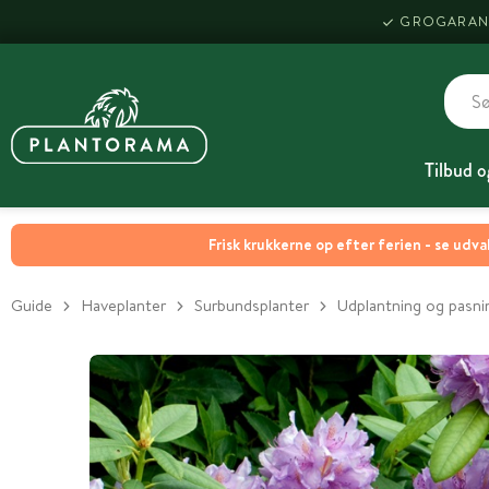
GROGARAN
Tilbud o
Frisk krukkerne op efter ferien - se udva
Guide
Haveplanter
Surbundsplanter
Udplantning og pasn