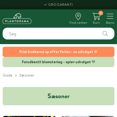
GROGARANTI
0
Find center
Kurv
Menu
Frisk krukkerne op efter ferien - se udvalget 🌸
Forudbestil blomsterløg - oplev udvalget 💚
Guide
Sæsoner
Sæsoner