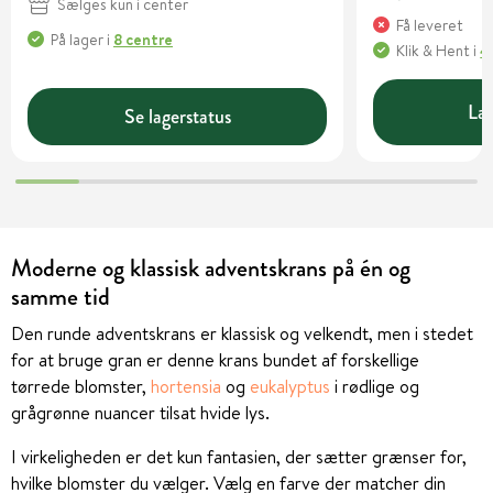
Sælges kun i center
Få leveret
På lager
i
8 centre
Klik & Hent
i
4
Læg
Se lagerstatus
Moderne og klassisk adventskrans på én og
samme tid
Den runde adventskrans er klassisk og velkendt, men i stedet
for at bruge gran er denne krans bundet af forskellige
tørrede blomster,
hortensia
og
eukalyptus
i rødlige og
grågrønne nuancer tilsat hvide lys.
I virkeligheden er det kun fantasien, der sætter grænser for,
hvilke blomster du vælger. Vælg en farve der matcher din