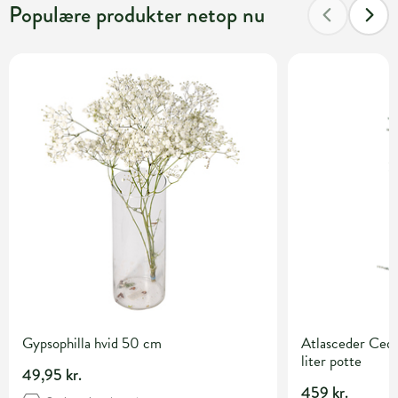
Populære produkter netop nu
Gypsophilla hvid 50 cm
Atlasceder Cedru
liter potte
49,95 kr.
459 kr.