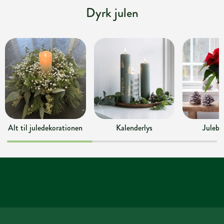
Dyrk julen
Alt til juledekorationen
Kalenderlys
Julebl