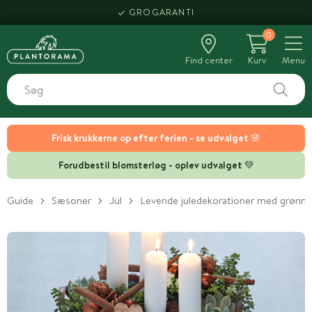
GROGARANTI
0
Find center
Kurv
Menu
Frisk krukkerne op efter ferien - se udvalget 🌸
Forudbestil blomsterløg - oplev udvalget 💚
Guide
Sæsoner
Jul
Levende juledekorationer med grønne