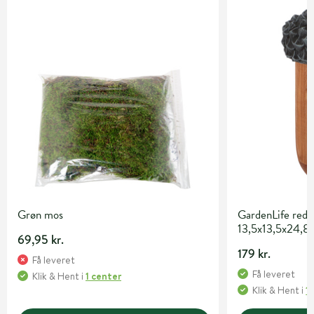
Grøn mos
GardenLife rede
13,5x13,5x24,8
69,95 kr.
179 kr.
Få leveret
Få leveret
Klik & Hent
i
1 center
Klik & Hent
i
1