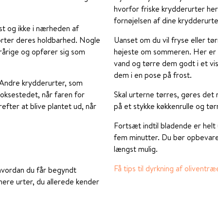
hvorfor friske krydderurter her
fornøjelsen af dine krydderurte
st og ikke i nærheden af
orter deres holdbarhed. Nogle
Uanset om du vil fryse eller tø
erårige og opfører sig som
højeste om sommeren. Her er d
vand og tørre dem godt i et vis
dem i en pose på frost.
 Andre krydderurter, som
voksestedet, når faren for
Skal urterne tørres, gøres det
erefter at blive plantet ud, når
på et stykke køkkenrulle og tør
Fortsæt indtil bladende er helt
fem minutter. Du bør opbevare 
længst mulig.
Få tips til dyrkning af oliventræ
 hvordan du får begyndt
mere urter, du allerede kender