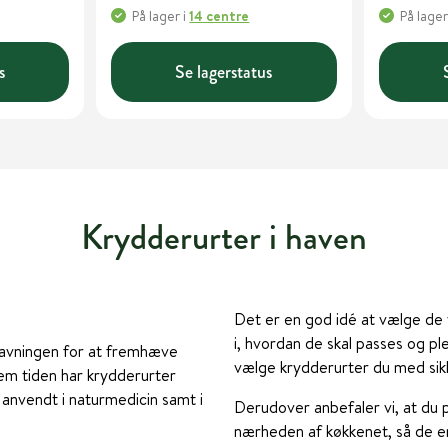
På lager
i
14 centre
På lager
s
Se lagerstatus
Krydderurter i haven
Det er en god idé at vælge de 
i, hvordan de skal passes og pl
dlavningen for at fremhæve
vælge krydderurter du med sikk
em tiden har krydderurter
nvendt i naturmedicin samt i
Derudover anbefaler vi, at du p
nærheden af køkkenet, så de er