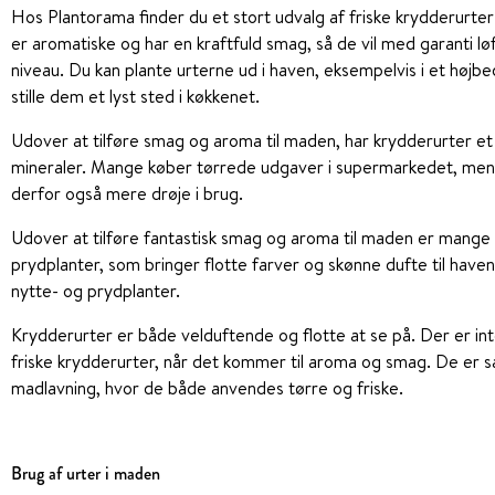
Hos Plantorama finder du et stort udvalg af friske krydderurter i
er aromatiske og har en kraftfuld smag, så de vil med garanti løf
niveau. Du kan plante urterne ud i haven, eksempelvis i et højbed
stille dem et lyst sted i køkkenet.
Udover at tilføre smag og aroma til maden, har krydderurter et 
mineraler. Mange køber tørrede udgaver i supermarkedet, men
derfor også mere drøje i brug.
Udover at tilføre fantastisk smag og aroma til maden er mange
prydplanter, som bringer flotte farver og skønne dufte til have
nytte- og prydplanter.
Krydderurter er både velduftende og flotte at se på. Der er i
friske krydderurter, når det kommer til aroma og smag. De er 
madlavning, hvor de både anvendes tørre og friske.
Brug af urter i maden