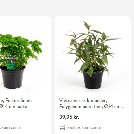
le, Petroselinum
Vietnamesisk koriander,
Ø14 cm potte
Polygonum odoratum, Ø14 cm
potte
39,95 kr.
 kun i center
Sælges kun i center