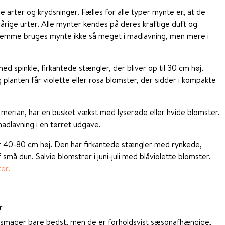
e arter og krydsninger. Fælles for alle typer mynte er, at de
årige urter. Alle mynter kendes på deres kraftige duft og
jemme bruges mynte ikke så meget i madlavning, men mere i
d spinkle, firkantede stængler, der bliver op til 30 cm høj.
planten får violette eller rosa blomster, der sidder i kompakte
 merian, har en busket vækst med lyserøde eller hvide blomster.
adlavning i en tørret udgave.
ver 40-80 cm høj. Den har firkantede stængler med rynkede,
små dun. Salvie blomstrer i juni-juli med blåviolette blomster.
er.
r
mager bare bedst, men de er forholdsvist sæsonafhængige,