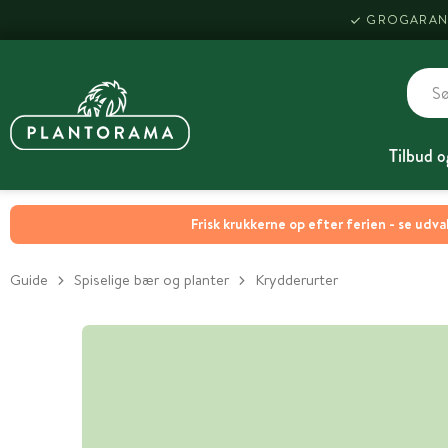
GROGARAN
Tilbud o
Frisk krukkerne op efter ferien - se udva
Guide
Spiselige bær og planter
Krydderurter