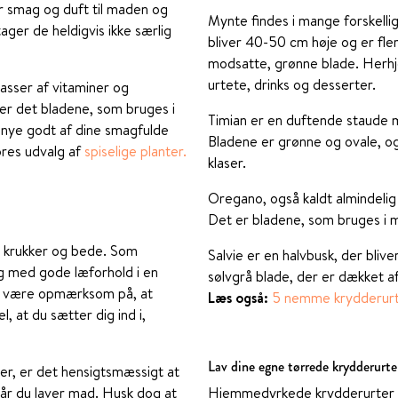
er smag og duft til maden og
Mynte findes i mange forskellig
tager de heldigvis ikke særlig
bliver 40-50 cm høje og er fler
modsatte, grønne blade. Herh
urtete, drinks og desserter.
asser af vitaminer og
 er det bladene, som bruges i
Timian er en duftende staude me
e nye godt af dine smagfulde
Bladene er grønne og ovale, og 
ores udvalg af
spiselige planter.
klaser.
Oregano, også kaldt almindelig
Det er bladene, som bruges i m
i krukker og bede. Som
Salvie er en halvbusk, der bli
ng med gode læforhold i en
sølvgrå blade, der er dækket af 
al være opmærksom på, at
Læs også:
5 nemme krydderurt
l, at du sætter dig ind i,
Lav dine egne tørrede krydderurte
ker, er det hensigtsmæssigt at
år du laver mad. Husk dog at
Hjemmedyrkede krydderurter s