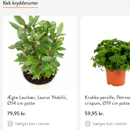
Køb krydderurter
Ægte Laurbær, Laurus 'Nobilis',
Krukke persille, Petro
Ø14 cm potte
crispum, Ø19 cm potte
79,95 kr.
59,95 kr.
Sælges kun i center
Sælges kun i center