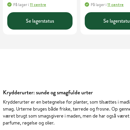
På lager
i
11 centre
På lager
i
11 centre
Se lagerstatus
Se lagerstatu
Krydderurter: sunde og smagfulde urter
Krydderurter er en betegnelse for planter, som tilsættes i ma
smag. Urterne bruges både friske, tørrede og frosne. Op genn
været brugt som smagsgivere i maden, men de har også været a
parfume, røgelse og olier.