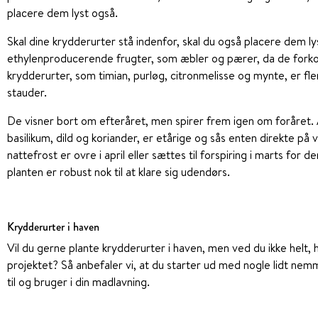
placere dem lyst også.
Skal dine krydderurter stå indenfor, skal du også placere dem ly
ethylenproducerende frugter, som æbler og pærer, da de fork
krydderurter, som timian, purløg, citronmelisse og mynte, er fl
stauder.
De visner bort om efteråret, men spirer frem igen om foråret.
basilikum, dild og koriander, er etårige og sås enten direkte på 
nattefrost er ovre i april eller sættes til forspiring i marts for d
planten er robust nok til at klare sig udendørs.
Krydderurter i haven
Vil du gerne plante krydderurter i haven, men ved du ikke helt,
projektet? Så anbefaler vi, at du starter ud med nogle lidt nem
til og bruger i din madlavning.