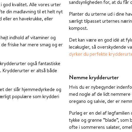
sandsynligheden for, at du får
 god kvalitet. Alle vores urter
te din madlavning til et helt nyt
Planter du urterne ud i dine ha
 eller en havekrukke, eller
særligt tilpasset urternes nær
kompost.
højt indhold af vitaminer og
Det kan være en god idé at fy
 de friske har mere smag og er
lecakugler, så overskydende v
dyrker du perfekte krydderurte
 krydderurter også fantastiske
n. Krydderurter er altså både
Nemme krydderurter
Hvis du er nybegynder indenfo
ntet der slår hjemmedyrkede og
med nogle af de lidt nemmere u
særligt populære som krydderi
oregano og salvie, der er nem
Purløg er en del af løgfamilien
tykke og grønne ”blade”, som bl
ofte i sommerens salater, om