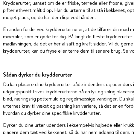
Krydderurter, uanset om de er friske, tørrede eller frosne, giv
pifter ethvert måltid op. Har du urterne til at stå i køkkenet, op
meget plads, og du har dem lige ved hånden.
En anden fordel ved krydderurterne er, at de tilfører din mad m
mineraler, som er gode for dig. På langt de fleste krydderurter
madlavningen, da det er her al saft og kraft sidder. Vil du gern
krydderurter, kan du fryse eller tørre dem til senere brug. Se v
Sådan dyrker du krydderurter
Du kan placere dine krydderurter både indendørs og udendørs 
udgangspunkt trives krydderurterne på en lys og solrig placeri
blød, næringsrig pottemuld og regelmæssige vandinger. Du sk
urternes krav til vækst og pasning kan variere, så det er en forde
hvordan du dyrker dine specifikke krydderurter.
Dyrker du dine urter udendørs i eksempelvis højbede eller kruk
placere dem tæt ved køkkenet, så du har nem adgang til dem, n