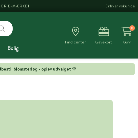
I ER E-MÆRKET
Erhvervskunde
0
Find center
Gavekort
Kurv
Bolig
bestil blomsterløg - oplev udvalget 💚