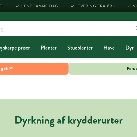
TI
HENT SAMME DAG
LEVERING FRA 69,-
V
g skarpe priser
Planter
Stueplanter
Have
Dyr
lget 🌸
Forud
Dyrkning af krydderurter