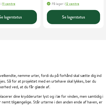
i
11 centre
På lager
i
12 centre
Se lagerstatus
Se lagerstatus
velkendte, nemme urter, fordi du på forhånd skal sætte dig ind
ejes. Så for at projektet med en urtehave skal lykkes, bør du
erhed ved, at du får glæde af.
lacerer dine krydderurter lyst og i læ for vinden, men samtidig i
 nemt tilgængelige. Står urterne i den anden ende af haven, er