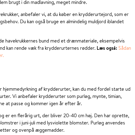
 dem brugt i din madlavning, meget mindre.
vekrukker, anbefaler vi, at du køber en krydderurtejord, som er
ingsbehov. Du kan også bruge en almindelig muldjord iblandet
lde havekrukkernes bund med et drænmateriale, eksempelvis
and kan rende væk fra krydderurternes rødder.
Læs også:
Sådan
r.
r hjemmedyrkning af krydderurter, kan du med fordel starte ud
rter. Vi anbefaler krydderurter som purløg, mynte, timian,
me at passe og kommer igen år efter år.
 og er en flerårig urt, der bliver 20-40 cm høj. Den har oprette,
omstrer i juni-juli med lysviolette blomster. Purløg anvendes
eletter og ovenpå æggemadder.