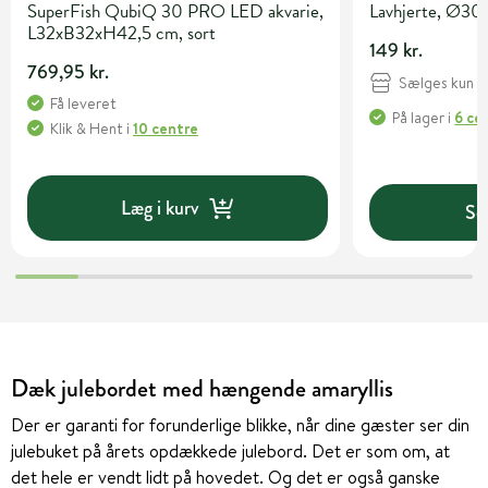
SuperFish QubiQ 30 PRO LED akvarie,
Lavhjerte, Ø30
L32xB32xH42,5 cm, sort
149 kr.
769,95 kr.
Sælges kun i 
Få leveret
På lager
i
6 ce
Klik & Hent
i
10 centre
Læg i kurv
Se 
Dæk julebordet med hængende amaryllis
Der er garanti for forunderlige blikke, når dine gæster ser din
julebuket på årets opdækkede julebord. Det er som om, at
det hele er vendt lidt på hovedet. Og det er også ganske