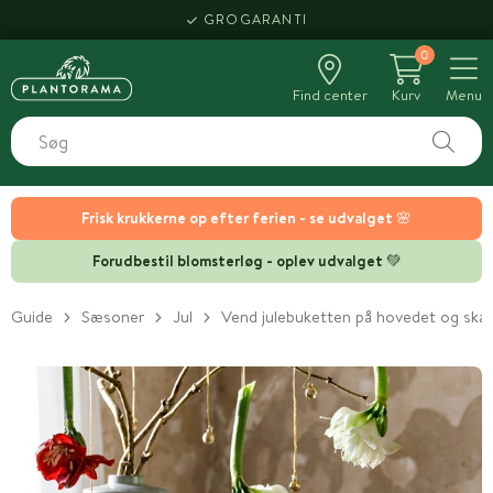
GROGARANTI
0
Find center
Kurv
Menu
Frisk krukkerne op efter ferien - se udvalget 🌸
Forudbestil blomsterløg - oplev udvalget 💚
Guide
Sæsoner
Jul
Vend julebuketten på hovedet og skab