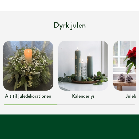
Dyrk julen
Alt til juledekorationen
Kalenderlys
Julebl