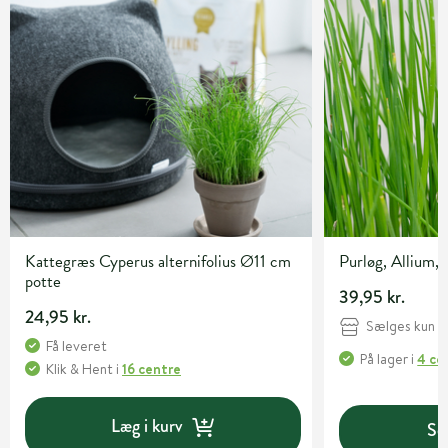
Kattegræs Cyperus alternifolius Ø11 cm
Purløg, Allium,
potte
39,95 kr.
24,95 kr.
Sælges kun i 
Få leveret
På lager
i
4 ce
Klik & Hent
i
16 centre
Læg i kurv
Se 