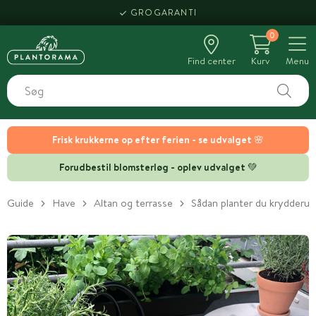
HENT SAMME DAG
0
Find center
Kurv
Menu
Frisk krukkerne op efter ferien - se udvalget 🌸
Forudbestil blomsterløg - oplev udvalget 💚
Guide
Have
Altan og terrasse
Sådan planter du krydderurt