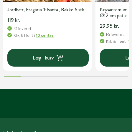
Jordbær, Fragaria 'Elsanta', Bakke 6 stk
Krysantemum C
Ø12 cm potte
119 kr.
29,95 kr.
Få leveret
Få leveret
Klik & Hent
i
10 centre
Klik & Hent
i
1
Læg i kurv
Læg