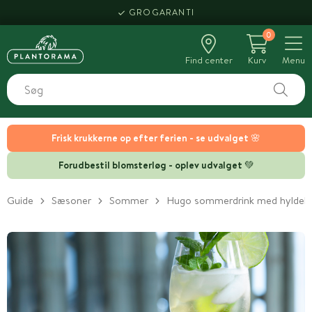
GROGARANTI
0
Find center
Kurv
Menu
Frisk krukkerne op efter ferien - se udvalget 🌸
Forudbestil blomsterløg - oplev udvalget 💚
Guide
Sæsoner
Sommer
Hugo sommerdrink med hyldeb