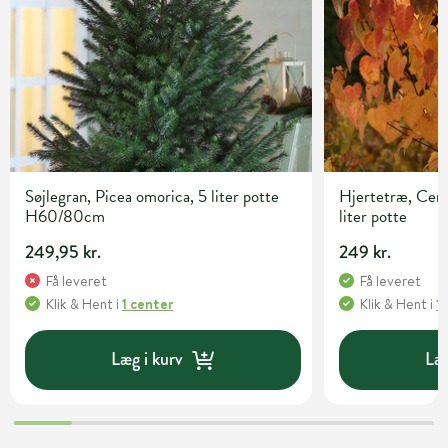
Søjlegran, Picea omorica, 5 liter potte
Hjertetræ, Cerc
H60/80cm
liter potte
249,95 kr.
249 kr.
Få leveret
Få leveret
Klik & Hent
i
1 center
Klik & Hent
i
1
Læg i kurv
Læg