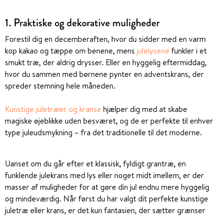
1. Praktiske og dekorative muligheder
Forestil dig en decemberaften, hvor du sidder med en varm
kop kakao og tæppe om benene, mens
julelysene
funkler i et
smukt træ, der aldrig drysser. Eller en hyggelig eftermiddag,
hvor du sammen med børnene pynter en adventskrans, der
spreder stemning hele måneden.
Kunstige juletræer og kranse
hjælper dig med at skabe
magiske øjeblikke uden besværet, og de er perfekte til enhver
type juleudsmykning – fra det traditionelle til det moderne.
Uanset om du går efter et klassisk, fyldigt grantræ, en
funklende julekrans med lys eller noget midt imellem, er der
masser af muligheder for at gøre din jul endnu mere hyggelig
og mindeværdig. Når først du har valgt dit perfekte kunstige
juletræ eller krans, er det kun fantasien, der sætter grænser