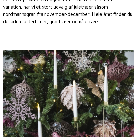
variation, har vi et stort udvalg af juletræer såsom
nordmannsgran fra november-december. Hele året finder du
desuden cedertræer, grantræer og nåletræer.