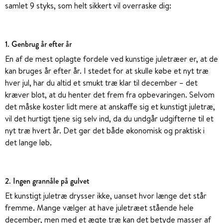
samlet 9 styks, som helt sikkert vil overraske dig:
1. Genbrug år efter år
En af de mest oplagte fordele ved kunstige juletræer er, at de
kan bruges år efter år. I stedet for at skulle købe et nyt træ
hver jul, har du altid et smukt træ klar til december – det
kræver blot, at du henter det frem fra opbevaringen. Selvom
det måske koster lidt mere at anskaffe sig et kunstigt juletræ,
vil det hurtigt tjene sig selv ind, da du undgår udgifterne til et
nyt træ hvert år. Det gør det både økonomisk og praktisk i
det lange løb.
2. Ingen grannåle på gulvet
Et kunstigt juletræ drysser ikke, uanset hvor længe det står
fremme. Mange vælger at have juletræet stående hele
december, men med et ægte træ kan det betyde masser af