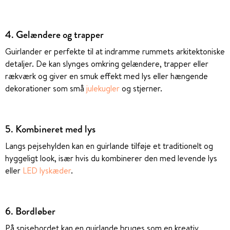
4.
Gelændere og trapper
Guirlander er perfekte til at indramme rummets arkitektoniske
detaljer. De kan slynges omkring gelændere, trapper eller
rækværk og giver en smuk effekt med lys eller hængende
dekorationer som små
julekugler
og stjerner.
5. Kombineret med lys
Langs pejsehylden kan en guirlande tilføje et traditionelt og
hyggeligt look, især hvis du kombinerer den med levende lys
eller
LED lyskæder
.
6. Bordløber
På spisebordet kan en guirlande bruges som en kreativ