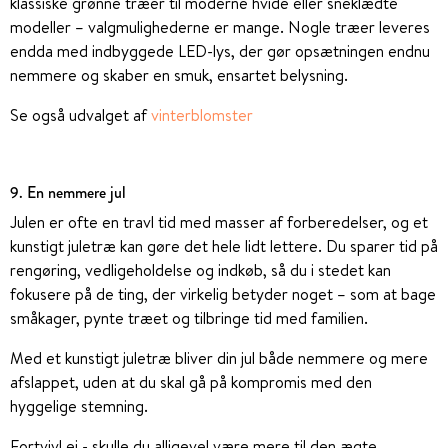
klassiske grønne træer til moderne hvide eller sneklædte
modeller – valgmulighederne er mange. Nogle træer leveres
endda med indbyggede LED-lys, der gør opsætningen endnu
nemmere og skaber en smuk, ensartet belysning.
Se også udvalget af
vinterblomster
9. En nemmere jul
Julen er ofte en travl tid med masser af forberedelser, og et
kunstigt juletræ kan gøre det hele lidt lettere. Du sparer tid på
rengøring, vedligeholdelse og indkøb, så du i stedet kan
fokusere på de ting, der virkelig betyder noget – som at bage
småkager, pynte træet og tilbringe tid med familien.
Med et kunstigt juletræ bliver din jul både nemmere og mere
afslappet, uden at du skal gå på kompromis med den
hyggelige stemning.
Fortvivl ej - skulle du alligevel være mere til den ægte