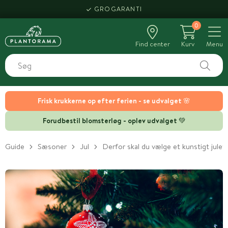
HENT SAMME DAG
0
Find center
Kurv
Menu
Frisk krukkerne op efter ferien - se udvalget 🌸
Forudbestil blomsterløg - oplev udvalget 💚
Guide
Sæsoner
Jul
Derfor skal du vælge et kunstigt julet