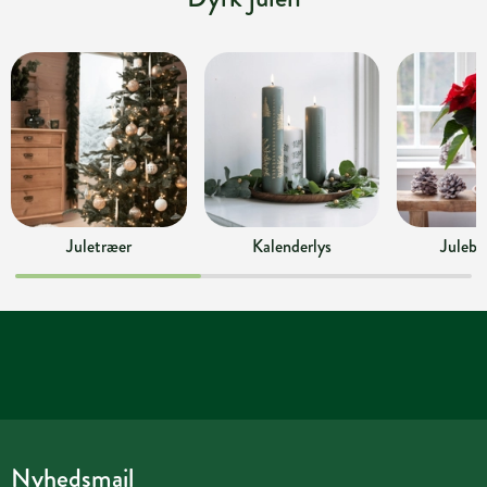
Juletræer
Kalenderlys
Julebl
Nyhedsmail