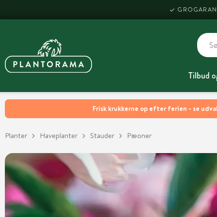
GROGARAN
Tilbud o
Frisk krukkerne op efter ferien - se udva
Planter
Haveplanter
Stauder
Pæoner