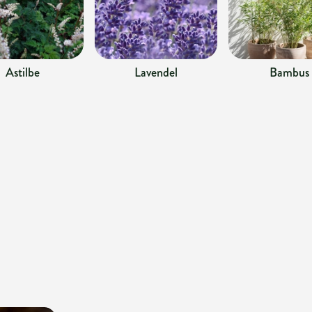
Astilbe
Lavendel
Bambus