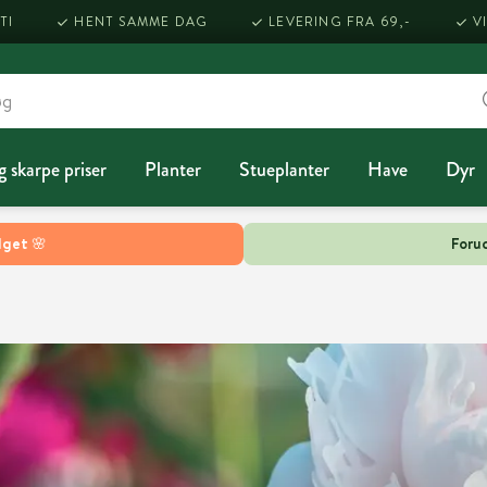
TI
HENT SAMME DAG
LEVERING FRA 69,-
V
g skarpe priser
Planter
Stueplanter
Have
Dyr
lget 🌸
Forud