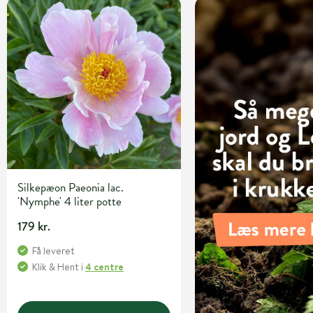
Silkepæon Paeonia lac.
'Nymphe' 4 liter potte
179 kr.
Få leveret
Klik & Hent
i
4 centre