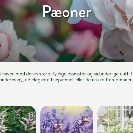
Pæoner
r i haven med deres store, fyldige blomster og vidunderlige duft
onderoser), de elegante træpæoner eller de unikke Itoh-pæoner, 