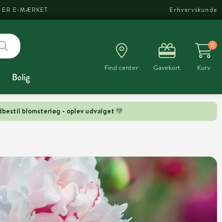
I ER E-MÆRKET
Erhvervskunde
0
Find center
Gavekort
Kurv
Bolig
bestil blomsterløg - oplev udvalget 💚