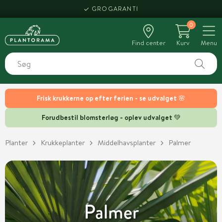
GROGARANTI
0
Find center
Kurv
Menu
Frisk krukkerne op efter ferien - se udvalget 🌸
Forudbestil blomsterløg - oplev udvalget 💚
Planter
Krukkeplanter
Middelhavsplanter
Palmer
Palmer