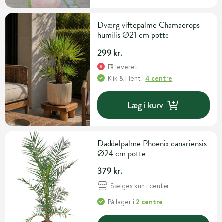
Dværg viftepalme Chamaerops
humilis Ø21 cm potte
299 kr.
Få leveret
Klik & Hent
i
4 centre
Læg i kurv
Daddelpalme Phoenix canariensis
Ø24 cm potte
379 kr.
Sælges kun i center
På lager
i
2 centre