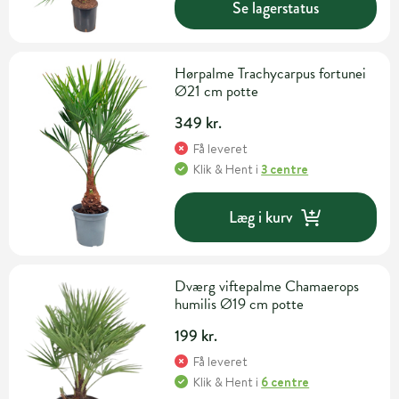
Se lagerstatus
Hørpalme Trachycarpus fortunei
Ø21 cm potte
349 kr.
Få leveret
Klik & Hent
i
3 centre
Læg i kurv
Dværg viftepalme Chamaerops
humilis Ø19 cm potte
199 kr.
Få leveret
Klik & Hent
i
6 centre