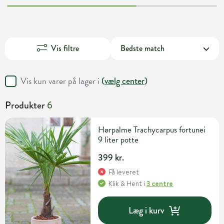
Vis filtre
Vis kun varer på lager i
(
vælg center
)
Produkter
6
Hørpalme Trachycarpus fortunei
9 liter potte
399 kr.
Få leveret
Klik & Hent
i
3 centre
Læg i kurv