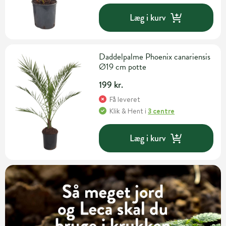
Læg i kurv
Daddelpalme Phoenix canariensis
Ø19 cm potte
199 kr.
Få leveret
Klik & Hent
i
3 centre
Læg i kurv