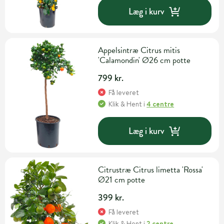
Læg i kurv
Appelsintræ Citrus mitis
'Calamondin' Ø26 cm potte
799 kr.
Få leveret
Klik & Hent
i
4 centre
Læg i kurv
Citrustræ Citrus limetta 'Rossa'
Ø21 cm potte
399 kr.
Få leveret
Klik & Hent
i
2 centre