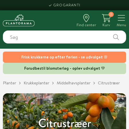
HENT SAMME DAG
0
Find center
Kurv
Menu
Frisk krukkerne op efter ferien - se udvalget 🌸
Forudbestil blomsterløg - oplev udvalget 💚
Planter
Krukkeplanter
Middelhavsplanter
Citrustræer
Citrustræer