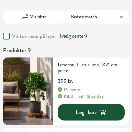
Vis filtre
Vis kun varer på lager i
(
vælg center
)
Produkter
9
Limetræ, Citrus lime, Ø21 cm
potte
399 kr.
Få leveret
Klik & Hent
i
16 centre
Læg i kurv