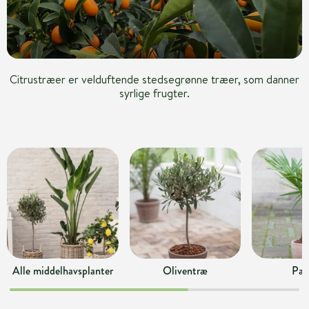
Citrustræer er velduftende stedsegrønne træer, som danner
syrlige frugter.
Alle middelhavsplanter
Oliventræ
Pal