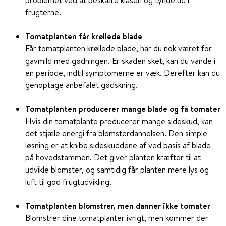
problemet ved at beskære klasen og tynde ud i
frugterne.
Tomatplanten får krøllede blade
Får tomatplanten krøllede blade, har du nok været for
gavmild med gødningen. Er skaden sket, kan du vande i
en periode, indtil symptomerne er væk. Derefter kan du
genoptage anbefalet gødskning.
Tomatplanten producerer mange blade og få tomater
Hvis din tomatplante producerer mange sideskud, kan
det stjæle energi fra blomsterdannelsen. Den simple
løsning er at knibe sideskuddene af ved basis af blade
på hovedstammen. Det giver planten kræfter til at
udvikle blomster, og samtidig får planten mere lys og
luft til god frugtudvikling.
Tomatplanten blomstrer, men danner ikke tomater
Blomstrer dine tomatplanter ivrigt, men kommer der