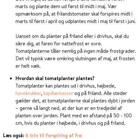
marts og plante dem ud først til midt i maj. Vær
opmærksom på, at frilandstomater skal forspires midt i
marts til først i april og udplantes midt i maj til først i juni.
Uanset om du planter på friland eller i drivhus, skal du
sikre dig, at faren for nattefrost er ovre.
Tomatplanterne tåler nemlig på ingen måde frostgrader.
Det vil typisk være omkring slutningen af maj, at frosten
er helt væk.
Hvordan skal tomatplanter plantes?
Tomatplanter kan plantes ud i drivhus, højbede,
havekrukker
,
kapillærkasser
og på friland. Alle steder
gælder det, at tomatplanterne skal plantes dybt i jorden
– gerne så langt ned, at der kun er en tredjedel af
planten over jorden. Plant med en afstand på 50 - 100
cm, hvis du planter i højbede, i drivhus og på friland.
Læs også:
6 trin til forspiring af frø