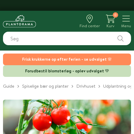
GROGARANTI
0
Find center
Kurv
Menu
Frisk krukkerne op efter ferien - se udvalget 🌸
Forudbestil blomsterløg - oplev udvalget 💚
Guide
Spiselige bær og planter
Drivhuset
Udplantning og