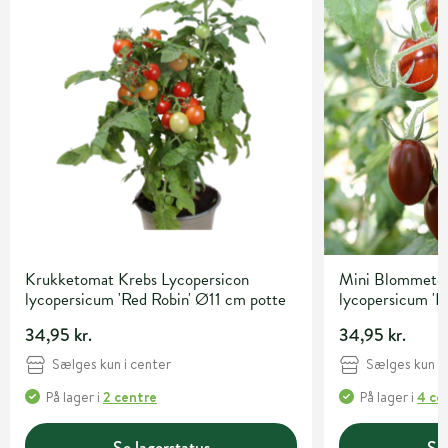
Krukketomat Krebs Lycopersicon
Mini Blommetom
lycopersicum 'Red Robin' Ø11 cm potte
lycopersicum 'K
cm potte
34,95 kr.
34,95 kr.
Sælges kun i center
Sælges kun i 
På lager
i
2 centre
På lager
i
4 ce