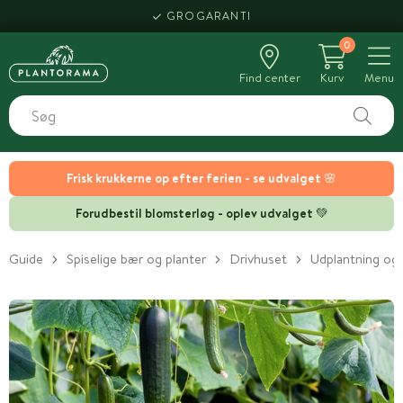
HENT SAMME DAG
0
Find center
Kurv
Menu
Frisk krukkerne op efter ferien - se udvalget 🌸
Forudbestil blomsterløg - oplev udvalget 💚
Guide
Spiselige bær og planter
Drivhuset
Udplantning og 