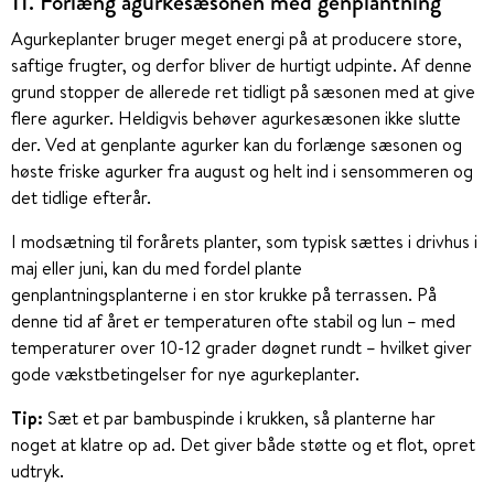
11. Forlæng agurkesæsonen med genplantning
Agurkeplanter bruger meget energi på at producere store,
saftige frugter, og derfor bliver de hurtigt udpinte. Af denne
grund stopper de allerede ret tidligt på sæsonen med at give
flere agurker. Heldigvis behøver agurkesæsonen ikke slutte
der. Ved at genplante agurker kan du forlænge sæsonen og
høste friske agurker fra august og helt ind i sensommeren og
det tidlige efterår.
I modsætning til forårets planter, som typisk sættes i drivhus i
maj eller juni, kan du med fordel plante
genplantningsplanterne i en stor krukke på terrassen. På
denne tid af året er temperaturen ofte stabil og lun – med
temperaturer over 10-12 grader døgnet rundt – hvilket giver
gode vækstbetingelser for nye agurkeplanter.
Tip:
Sæt et par bambuspinde i krukken, så planterne har
noget at klatre op ad. Det giver både støtte og et flot, opret
udtryk.