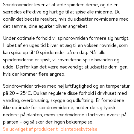
Spindrovmider lever af at æde spindemiderne, og de er
særdeles effektive og hurtige til at spise alle miderne. Du
opnår det bedste resultat, hvis du udsætter rovmiderne med
det samme, dine agurker bliver angrebet.
Under optimale forhold vil spindrovmiden formere sig hurtigt.
I løbet af en uges tid bliver et æg til en voksen rovmide, som
kan spise op til 10 spindemider på en dag. Når alle
spindemiderne er spist, vil rovmiderne spise hinanden og
uddø. Derfor kan det være nødvendigt at udsætte dem igen,
hvis der kommer flere angreb.
Spindrovmider trives med høj luftfugtighed og en temperatur
på 20 – 25⁰C. Du kan regulere disse forhold i drivhuset med
vanding, overbrusning, skygge og udluftning. Er forholdene
ikke optimale for spindrovmiderne, holder de sig typisk
nederst på planten, mens spindmiderne stortrives øverst på
planten – og så sker der ingen bekæmpelse.
Se udvalget af produkter til plantebeskyttelse