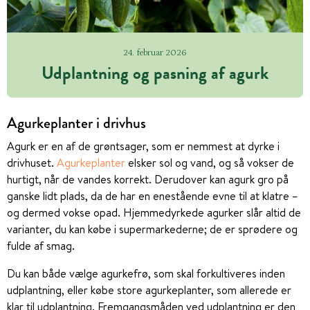
24. februar 2026
Udplantning og pasning af agurk
Agurkeplanter i drivhus
Agurk er en af de grøntsager, som er nemmest at dyrke i
drivhuset.
Agurkeplanter
elsker sol og vand, og så vokser de
hurtigt, når de vandes korrekt. Derudover kan agurk gro på
ganske lidt plads, da de har en enestående evne til at klatre –
og dermed vokse opad. Hjemmedyrkede agurker slår altid de
varianter, du kan købe i supermarkederne; de er sprødere og
fulde af smag.
Du kan både vælge agurkefrø, som skal forkultiveres inden
udplantning, eller købe store agurkeplanter, som allerede er
klar til udplantning. Fremgangsmåden ved udplantning er den