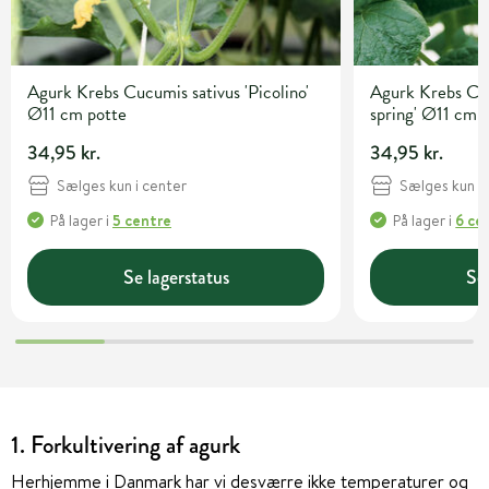
Agurk Krebs Cucumis sativus 'Picolino'
Agurk Krebs Cu
Ø11 cm potte
spring' Ø11 cm 
34,95 kr.
34,95 kr.
Sælges kun i center
Sælges kun i 
På lager
i
5 centre
På lager
i
6 ce
Se lagerstatus
Se 
1.
Forkultivering af agurk
Herhjemme i Danmark har vi desværre ikke temperaturer og