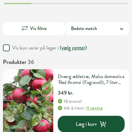
Vis filtre
Vis kun varer på lager i
(
vælg center
)
Produkter
36
Dværg æbletræ, Malus domestica
'Rød Aroma' (Fagravoll), 7 liter
potte
349 kr.
Få leveret
Klik & Hent
i
11 centre
Læg i kurv