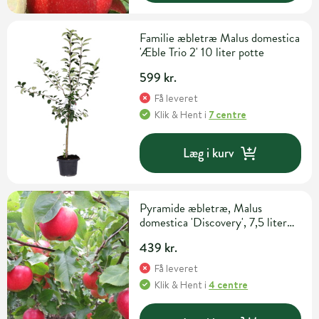
Familie æbletræ Malus domestica
'Æble Trio 2' 10 liter potte
599 kr.
Få leveret
Klik & Hent
i
7 centre
Læg i kurv
Pyramide æbletræ, Malus
domestica 'Discovery', 7,5 liter
potTe, 140+cm
439 kr.
Få leveret
Klik & Hent
i
4 centre