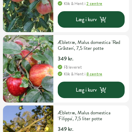
Klik & Hent
i
2 centre
Læg i kurv
Æbletræ, Malus domestica 'Rød
Gråsten', 7,5 liter potte
349 kr.
Få leveret
Klik & Hent
i
8 centre
Læg i kurv
Æbletræ, Malus domestica
'Filippa', 7,5 liter potte
349 kr.