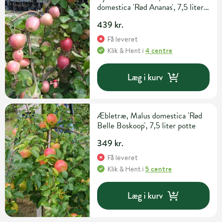
domestica 'Rød Ananas', 7,5 liter
potte, 140+cm
439 kr.
Få leveret
Klik & Hent
i
4 centre
Læg i kurv
Æbletræ, Malus domestica 'Rød
Belle Boskoop', 7,5 liter potte
349 kr.
Få leveret
Klik & Hent
i
5 centre
Læg i kurv