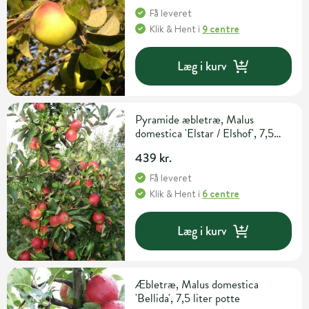
Få leveret
Klik & Hent
i
9 centre
Læg i kurv
Pyramide æbletræ, Malus
domestica 'Elstar / Elshof', 7,5
liter potte, 140+cm
439 kr.
Få leveret
Klik & Hent
i
6 centre
Læg i kurv
Æbletræ, Malus domestica
'Bellida', 7,5 liter potte