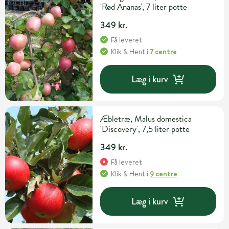
'Rød Ananas', 7 liter potte
349 kr.
Få leveret
Klik & Hent
i
7 centre
Læg i kurv
Æbletræ, Malus domestica
'Discovery', 7,5 liter potte
349 kr.
Få leveret
Klik & Hent
i
9 centre
Læg i kurv