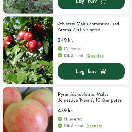
Læg i kurv
Æbletræ Malus domestica 'Rød
Aroma' 7,5 liter potte
349 kr.
Få leveret
Klik & Hent
i
15 centre
Læg i kurv
Pyramide æbletræ, Malus
domestica 'Nanna', 10 liter potte
439 kr.
Få leveret
Klik & Hent
i
9 centre