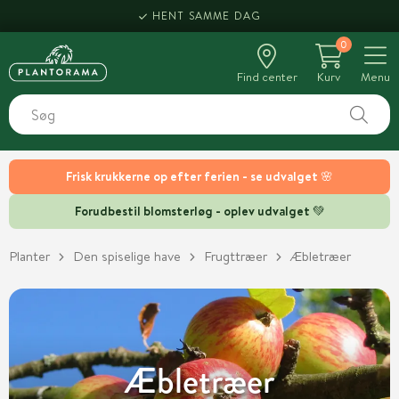
HENT SAMME DAG
0
Find center
Kurv
Menu
Frisk krukkerne op efter ferien - se udvalget 🌸
Forudbestil blomsterløg - oplev udvalget 💚
Planter
Den spiselige have
Frugttræer
Æbletræer
Æbletræer