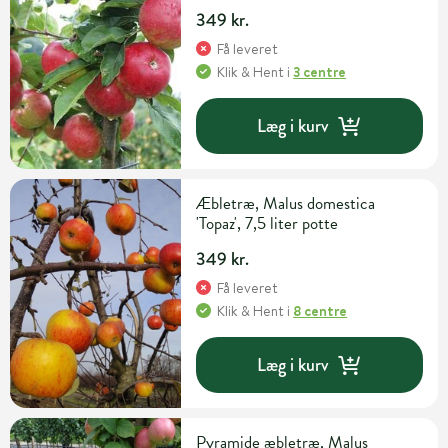
349 kr.
Få leveret
Klik & Hent
i
3 centre
Læg i kurv
Æbletræ, Malus domestica
'Topaz', 7,5 liter potte
349 kr.
Få leveret
Klik & Hent
i
8 centre
Læg i kurv
Pyramide æbletræ, Malus