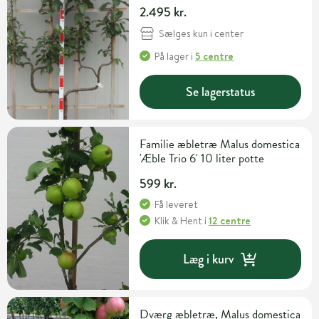
sorter 25 liter potte H180 cm
2.495 kr.
Sælges kun i center
På lager
i
5 centre
Se lagerstatus
Familie æbletræ Malus domestica
'Æble Trio 6' 10 liter potte
599 kr.
Få leveret
Klik & Hent
i
12 centre
Læg i kurv
Dværg æbletræ, Malus domestica