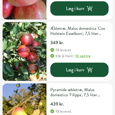
Læg i kurv
Æbletræ, Malus domestica 'Cox
Holstein Esselborn', 7,5 liter
potte
349 kr.
Få leveret
Klik & Hent
i
10 centre
Læg i kurv
Pyramide æbletræ, Malus
domestica 'Filippa', 7,5 liter
potte, 140+cm
439 kr.
Få leveret