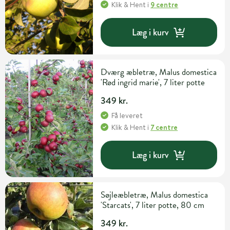
Klik & Hent
i
9 centre
Læg i kurv
Dværg æbletræ, Malus domestica
'Rød ingrid marie', 7 liter potte
349 kr.
Få leveret
Klik & Hent
i
7 centre
Læg i kurv
Søjleæbletræ, Malus domestica
'Starcats', 7 liter potte, 80 cm
349 kr.