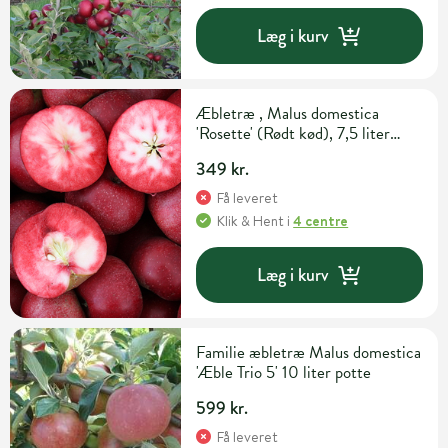
Læg i kurv
Æbletræ , Malus domestica
'Rosette' (Rødt kød), 7,5 liter
potte
349 kr.
Få leveret
Klik & Hent
i
4 centre
Læg i kurv
Familie æbletræ Malus domestica
'Æble Trio 5' 10 liter potte
599 kr.
Få leveret