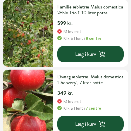
Familie æbletræ Malus domestica
'Æble Trio 1' 10 liter potte
599 kr.
Få leveret
Klik & Hent
i
8 centre
Læg i kurv
Dværg æbletræ, Malus domestica
'Dicovery', 7 liter potte
349 kr.
Få leveret
Klik & Hent
i
7 centre
Læg i kurv