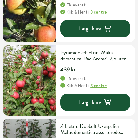
Få leveret
Klik & Hent
i
8 centre
Læg i kurv
Pyramide æbletræ, Malus
domestica 'Rød Aroma', 7,5 liter
potte, 140+cm
439 kr.
Få leveret
Klik & Hent
i
8 centre
Læg i kurv
Æbletræ Dobbelt U-espalier
Malus domestica assorterede