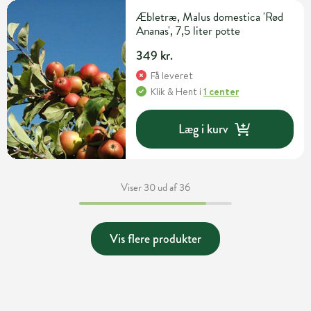
Æbletræ, Malus domestica 'Rød
Ananas', 7,5 liter potte
349 kr.
Få leveret
Klik & Hent
i
1 center
Læg i kurv
Viser 30 ud af 36
Vis flere produkter