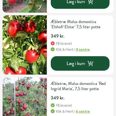
Læg i kurv
Æbletræ Malus domestica
'Elshof/ Elstar' 7,5 liter potte
349 kr.
Få leveret
Klik & Hent
i
9 centre
Læg i kurv
Æbletræ, Malus domestica 'Rød
Ingrid Marie', 7,5 liter potte
349 kr.
Få leveret
Klik & Hent
i
6 centre