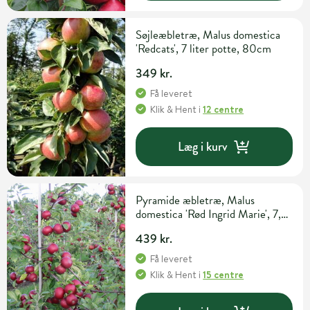
Søjleæbletræ, Malus domestica
'Redcats', 7 liter potte, 80cm
349 kr.
Få leveret
Klik & Hent
i
12 centre
Læg i kurv
Pyramide æbletræ, Malus
domestica 'Rød Ingrid Marie', 7,5
liter potte, 140+cm
439 kr.
Få leveret
Klik & Hent
i
15 centre